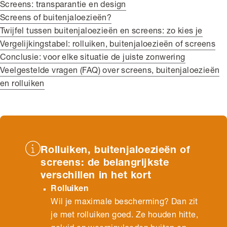
Screens: transparantie en design
Screens of buitenjaloezieën?
Twijfel tussen buitenjaloezieën en screens: zo kies je
Vergelijkingstabel: rolluiken, buitenjaloezieën of screens
Conclusie: voor elke situatie de juiste zonwering
Veelgestelde vragen (FAQ) over screens, buitenjaloezieën
en rolluiken
Rolluiken, buitenjaloezieën of
screens: de belangrijkste
verschillen in het kort
Rolluiken
Wil je maximale bescherming? Dan zit
je met rolluiken goed. Ze houden hitte,